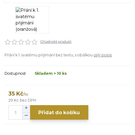
Ohodnotit produkt
Přání k 1. svatému přijímání bez textu, s obálkou
celý popis
Dostupnost
Skladem > 10 ks
35 Kč
/
ks
29 Kč
bez DPH
Přidat do košíku