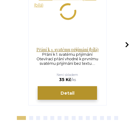
Přání k 1. svatému přijímání (bílá)
Přání k 
Přání k 1. svatému přijímání
Přání k 
Otevírací přání vhodné k prvnímu
Otevírací 
svatému přijímání bez textu....
svatému p
Není skladem
S
35 Kč
/
ks
Detail