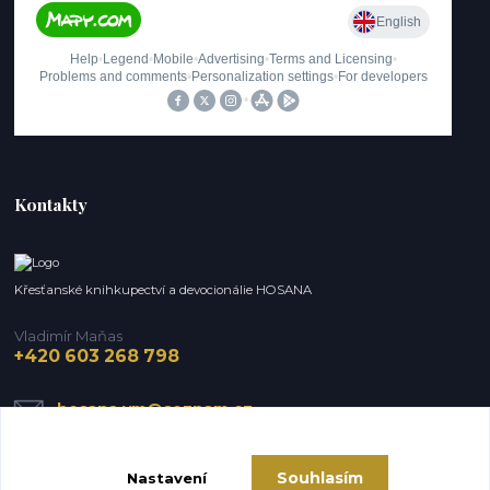
Kontakty
Křesťanské knihkupectví a devocionálie HOSANA
Vladimír Maňas
+420 603 268 798
hosana.vm@seznam.cz
Souhlasím
Nastavení