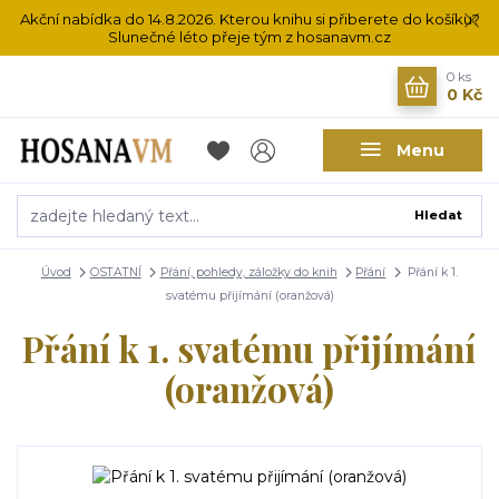
Akční nabídka do 14.8.2026. Kterou knihu si přiberete do košíku?
Slunečné léto přeje tým z hosanavm.cz
0
ks
0 Kč
Menu
Hledat
Úvod
OSTATNÍ
Přání, pohledy, záložky do knih
Přání
Přání k 1.
svatému přijímání (oranžová)
Přání k 1. svatému přijímání
(oranžová)