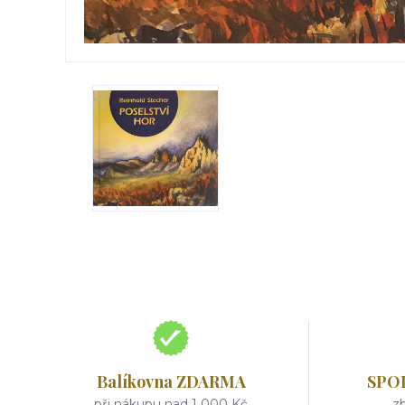
Balíkovna ZDARMA
SPO
při nákupu nad 1 000 Kč
zb