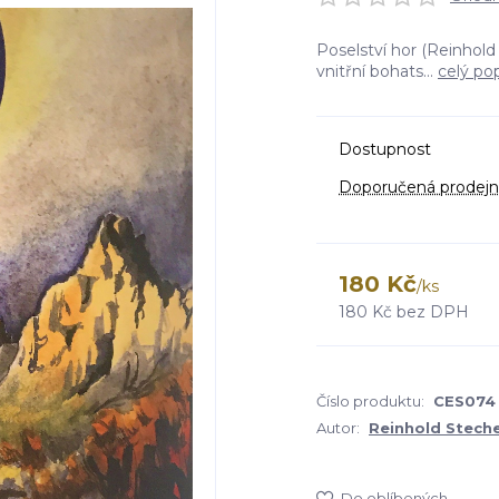
Poselství hor (Reinhold
vnitřní bohats...
celý po
Dostupnost
Doporučená prodejn
180 Kč
/
ks
180 Kč
bez DPH
Číslo produktu:
CES074
Autor:
Reinhold Stech
Do oblíbených