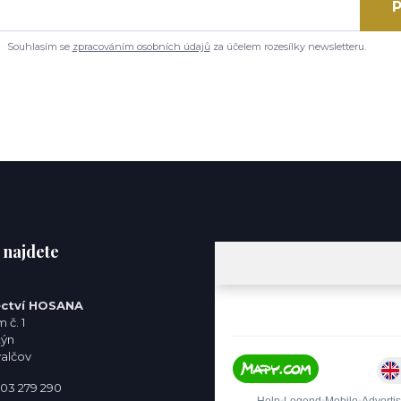
P
Souhlasím se
zpracováním osobních údajů
za účelem rozesílky newsletteru.
 najdete
ctví HOSANA
 č. 1
týn
valčov
 603 279 290