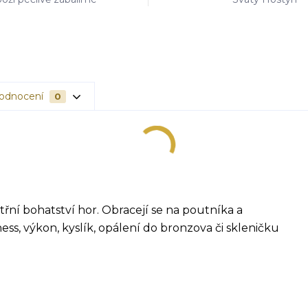
odnocení
0
třní bohatství hor. Obracejí se na poutníka a
ess, výkon, kyslík, opálení do bronzova či skleničku