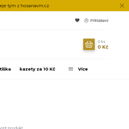
přeje tým z hosanavm.cz
Přihlášení
0
ks
0 Kč
tiška
kazety za 10 Kč
Více
tit produkt