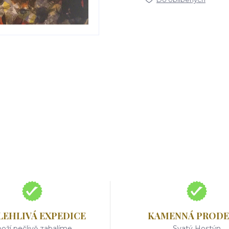
LEHLIVÁ EXPEDICE
KAMENNÁ PRODE
oží pečlivě zabalíme
Svatý Hostýn