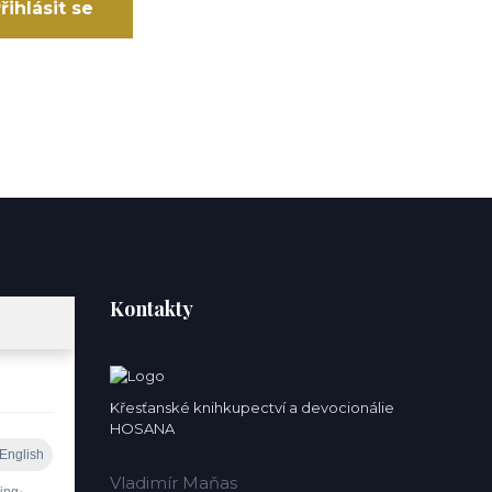
řihlásit se
Kontakty
Křesťanské knihkupectví a devocionálie
HOSANA
Vladimír Maňas