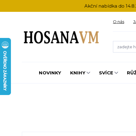
Akční nabídka do 14.8.
O nás
J
NOVINKY
KNIHY
SVÍCE
RŮ