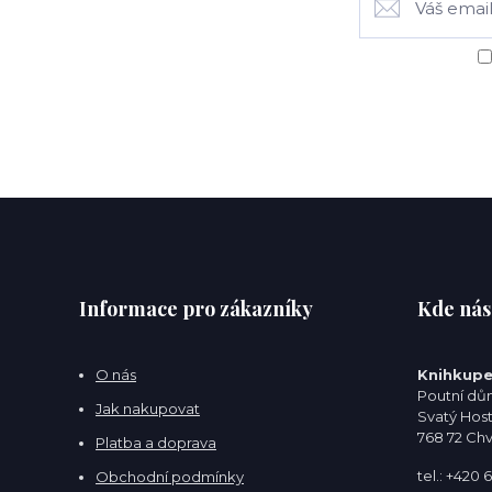
Informace pro zákazníky
Kde nás
O nás
Knihkupe
Poutní dům
Jak nakupovat
Svatý Hos
768 72 Ch
Platba a doprava
tel.: +420
Obchodní podmínky