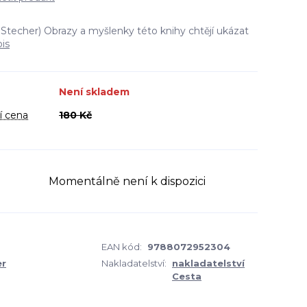
 Stecher) Obrazy a myšlenky této knihy chtějí ukázat
pis
Není skladem
í cena
180 Kč
Momentálně není k dispozici
EAN kód:
9788072952304
er
Nakladatelství:
nakladatelství
Cesta