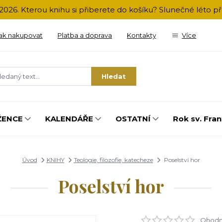
2026. Kterou knihu si přiberete do košíku? Slunečné léto 
ak nakupovat
Platba a doprava
Kontakty
Více
Hledat
ŽENCE
KALENDÁŘE
OSTATNÍ
Rok sv. Fran
Úvod
KNIHY
Teologie, filozofie, katecheze
Poselství hor
Poselství hor
Ohodno