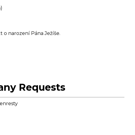
)
t o narození Pána Ježíše.
any Requests
enresty