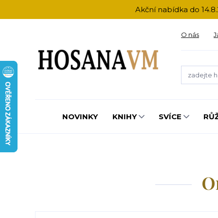
Akční nabídka do 14.8.
O nás
J
NOVINKY
KNIHY
SVÍCE
RŮ
O