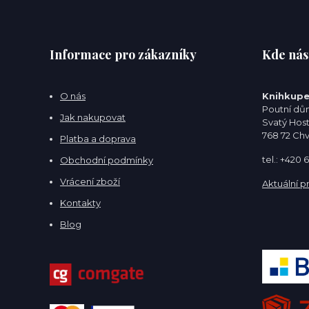
Informace pro zákazníky
Kde nás
O nás
Knihkupe
Poutní dům
Jak nakupovat
Svatý Hos
768 72 Ch
Platba a doprava
tel.: +420
Obchodní podmínky
Vrácení zboží
Aktuální p
Kontakty
Blog