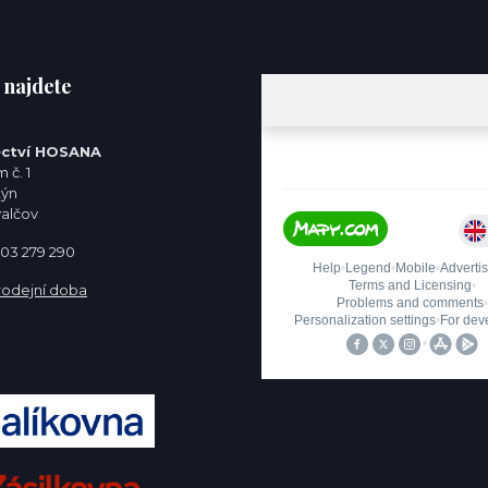
 najdete
ctví HOSANA
 č. 1
týn
valčov
 603 279 290
rodejní doba