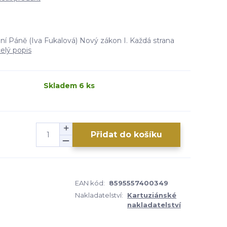
í Páně (Iva Fukalová) Nový zákon I. Každá strana
elý popis
Skladem 6 ks
Přidat do košíku
EAN kód:
8595557400349
Nakladatelství:
Kartuziánské
nakladatelství