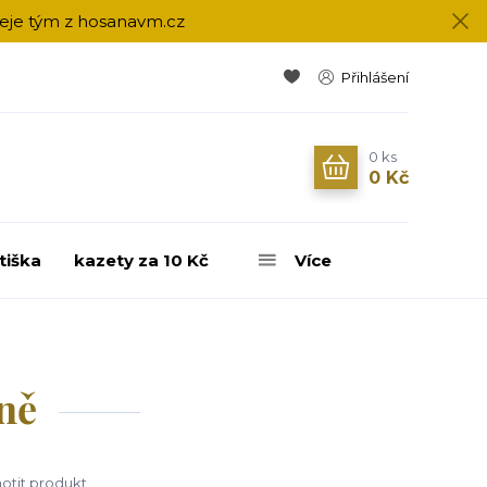
přeje tým z hosanavm.cz
Přihlášení
0
ks
0 Kč
tiška
kazety za 10 Kč
Více
ně
tit produkt