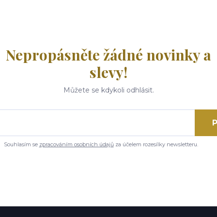
Nepropásněte žádné novinky a
slevy!
Můžete se kdykoli odhlásit.
P
Souhlasím se
zpracováním osobních údajů
za účelem rozesílky newsletteru.