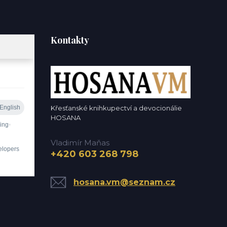
Kontakty
Křesťanské knihkupectví a devocionálie
HOSANA
Vladimír Maňas
+420 603 268 798
hosana.vm@seznam.cz