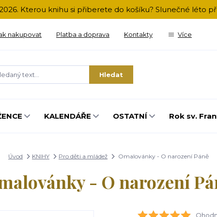
2026. Kterou knihu si přiberete do košíku? Slunečné léto 
ak nakupovat
Platba a doprava
Kontakty
Více
Hledat
ŽENCE
KALENDÁŘE
OSTATNÍ
Rok sv. Fran
Úvod
KNIHY
Pro děti a mládež
Omalovánky - O narození Páně
malovánky - O narození Pá
Ohodno