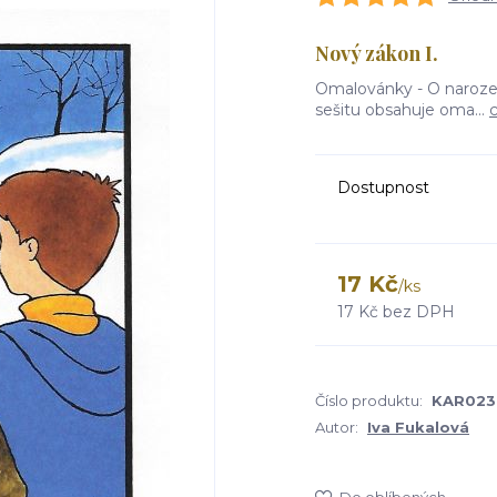
Nový zákon I.
Omalovánky - O narozen
sešitu obsahuje oma...
c
Dostupnost
17 Kč
/
ks
17 Kč
bez DPH
Číslo produktu:
KAR023
Autor:
Iva Fukalová