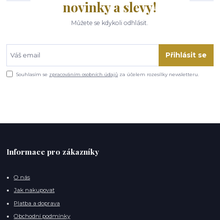
novinky a slevy!
Můžete se kdykoli odhlásit.
Přihlásit se
Souhlasím se
zpracováním osobních údajů
za účelem rozesílky newsletteru.
Informace pro zákazníky
O nás
Jak nakupovat
Platba a doprava
Obchodní podmínky