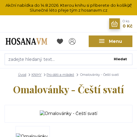
Akční nabídka do 14.8.2026. Kterou knihu si přiberete do košíku?
Slunečné léto přeje tým z hosanavm.cz
0
ks
0 Kč
Menu
Hledat
Úvod
KNIHY
Pro děti a mládež
Omalovánky - Čeští svatí
Omalovánky - Čeští svatí