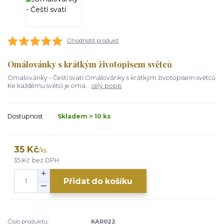
Ohodnotit produkt
Omálovánky s krátkým životopisem světců
Omalovánky - Čeští svatí Omálovánky s krátkým životopisem světců
Ke každému světci je oma...
celý popis
Dostupnost
Skladem > 10 ks
35 Kč
/
ks
35 Kč
bez DPH
Přidat do košíku
Číslo produktu:
KAR022