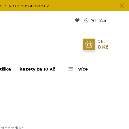
přeje tým z hosanavm.cz
Přihlášení
0
ks
0 Kč
tiška
kazety za 10 Kč
Více
tit produkt