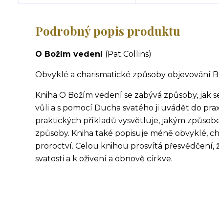
Podrobný popis produktu
O Božím vedení
(Pat Collins)
Obvyklé a charismatické způsoby objevování B
Kniha O Božím vedení se zabývá způsoby, jak se 
vůli a s pomocí Ducha svatého ji uvádět do pra
praktických příkladů vysvětluje, jakým způsob
způsoby. Kniha také popisuje méně obvyklé, char
proroctví. Celou knihou prosvítá přesvědčení,
svatosti a k oživení a obnově církve.