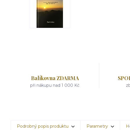
Balíkovna ZDARMA
SPO
při nákupu nad 1 000 Kč
zb
Podrobný popis produktu
Parametry
H