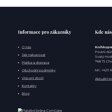
Informace pro zákazníky
Kde nás
O nás
Knihkupe
Poutní dům
Jak nakupovat
Svatý Hos
768 72 Ch
Platba a doprava
tel.: +420
Obchodní podmínky
Vrácení zboží
Aktuální p
Kontakty
Blog