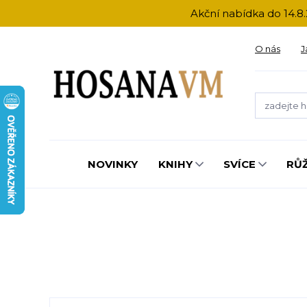
Akční nabídka do 14.8.
O nás
J
NOVINKY
KNIHY
SVÍCE
RŮ