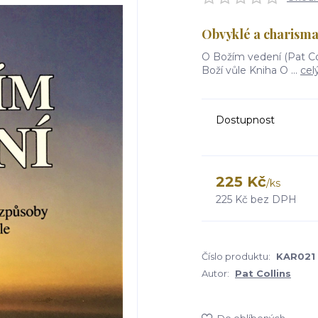
Obvyklé a charisma
O Božím vedení (Pat Co
Boží vůle Kniha O ...
cel
Dostupnost
225 Kč
/
ks
225 Kč
bez DPH
Číslo produktu:
KAR021
Autor:
Pat Collins