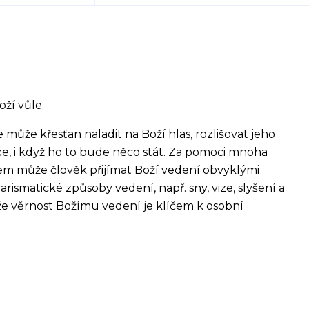
oží vůle
může křesťan naladit na Boží hlas, rozlišovat jeho
xe, i když ho to bude něco stát. Za pomoci mnoha
em může člověk přijímat Boží vedení obvyklými
ismatické způsoby vedení, např. sny, vize, slyšení a
 že věrnost Božímu vedení je klíčem k osobní