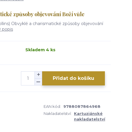
tické způsoby objevování Boží vůle
llins) Obvyklé a charismatické způsoby objevování
ý popis
Skladem 4 ks
Přidat do košíku
EAN kód:
9788087864968
Nakladatelství:
Kartuziánské
nakladatelství