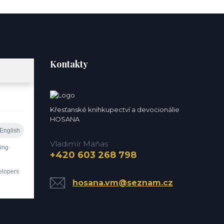
Kontakty
Křesťanské knihkupectví a devocionálie
HOSANA
Vladimír Maňas
+420 603 268 798
hosana.vm@seznam.cz