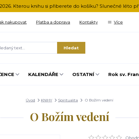
2026. Kterou knihu si přiberete do košíku? Slunečné léto 
ak nakupovat
Platba a doprava
Kontakty
Více
Hledat
ŽENCE
KALENDÁŘE
OSTATNÍ
Rok sv. Fran
Úvod
KNIHY
Spiritualita
O Božím vedení
O Božím vedení
Ohodno