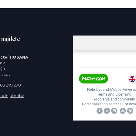
 najdete
ctví HOSANA
 č. 1
týn
valčov
 603 279 290
rodejní doba