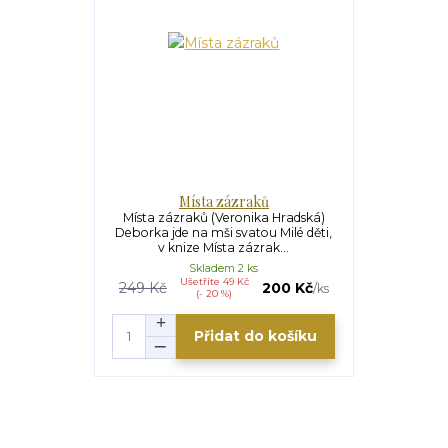
Místa zázraků
Místa zázraků (Veronika Hradská)
Deborka jde na mši svatou Milé děti,
v knize Místa zázrak...
Skladem 2 ks
Ušetříte 49 Kč
249 Kč
200 Kč
/
ks
(- 20 %)
Přidat do košíku