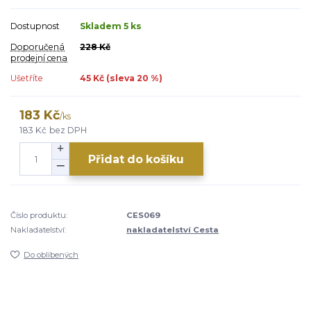
Dostupnost
Skladem 5 ks
Doporučená
228 Kč
prodejní cena
Ušetříte
45 Kč (sleva
20
%)
183 Kč
/
ks
183 Kč
bez DPH
Přidat do košíku
Číslo produktu:
CES069
Nakladatelství:
nakladatelství Cesta
Do oblíbených