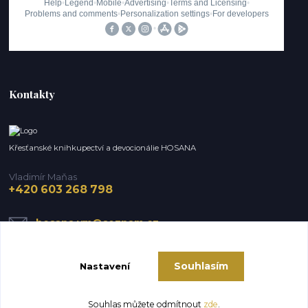
Kontakty
Křesťanské knihkupectví a devocionálie HOSANA
Vladimír Maňas
+420 603 268 798
hosana.vm@seznam.cz
Souhlasím
Nastavení
Souhlas můžete odmítnout
zde
.