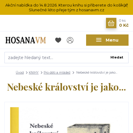
Akční nabídka do 14.8.2026. Kterou knihu si přiberete do košíku?
Slunečné léto přeje tým z hosanavm.cz
0
ks
0 Kč
Menu
Hledat
Úvod
KNIHY
Pro děti a mládež
Nebeské království je jako...
Nebeské království je jako...