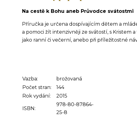
Na cestě k Bohu aneb Průvodce svátostmi
Příručka je určena dospívajícím dětem a mláde
a pomoci žít intenzivněji ze svátostí, s Kristem 
jako ranní či večerní, anebo při příležitostné ná
Vazba:
brožovaná
Počet stran:
144
Rok vydání:
2015
978-80-87864-
ISBN:
25-8