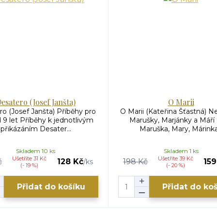
esatero (Josef Janšta)
O Marii
o (Josef Janšta) Příběhy pro
O Marii (Kateřina Šťastná) N
d 9 let Příběhy k jednotlivým
Marušky, Marjánky a Máří 
přikázáním Desater...
Maruška, Mary, Márinka.
Skladem 10 ks
Skladem 1 ks
Ušetříte 31 Kč
Ušetříte 39 Kč
č
128 Kč
198 Kč
159
/
ks
(- 19 %)
(- 20 %)
Přidat do košíku
Přidat do ko