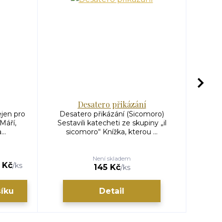
Desatero přikázání
K
ejen pro
Desatero přikázání (Sicomoro)
Kříž 
Máří,
Sestavili katecheti ze skupiny „il
zavěše
..
sicomoro“ Knížka, kterou ...
Není skladem
 Kč
/
ks
145 Kč
/
ks
šíku
Detail