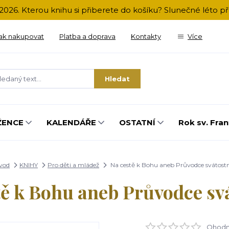
2026. Kterou knihu si přiberete do košíku? Slunečné léto 
ak nakupovat
Platba a doprava
Kontakty
Více
Hledat
ŽENCE
KALENDÁŘE
OSTATNÍ
Rok sv. Fran
vod
KNIHY
Pro děti a mládež
Na cestě k Bohu aneb Průvodce svátost
tě k Bohu aneb Průvodce sv
Ohodno