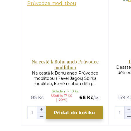
Na cestě k Bohu aneb Průvodce
D
modlitbou
Desater
děti o
Na cestě k Bohu aneb Průvodce
modlitbou (Pavel Jagoš) Sbírka
modliteb, které mohou děti p...
Skladem > 10 ks
Ušetříte 17 Kč
85 Kč
68 Kč
159 K
/
ks
(- 20 %)
Přidat do košíku