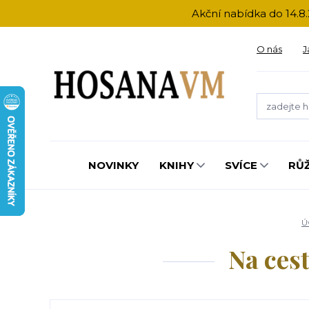
Akční nabídka do 14.8.
O nás
J
NOVINKY
KNIHY
SVÍCE
RŮ
Ú
Na ces