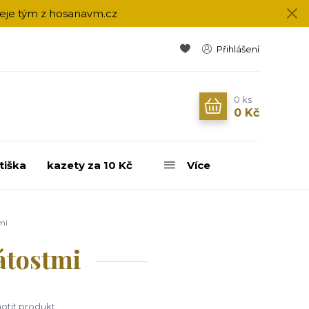
přeje tým z hosanavm.cz
Přihlášení
0
ks
0 Kč
tiška
kazety za 10 Kč
Více
mi
átostmi
tit produkt