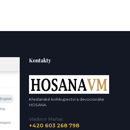
Kontakty
Křesťanské knihkupectví a devocionálie
HOSANA
Vladimír Maňas
+420 603 268 798