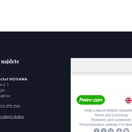
 najdete
ctví HOSANA
 č. 1
týn
valčov
 603 279 290
rodejní doba