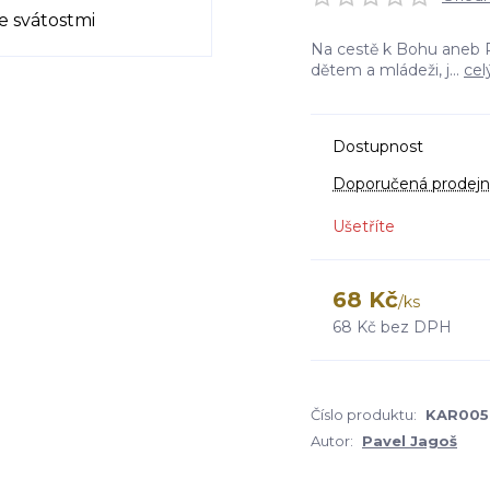
Na cestě k Bohu aneb P
dětem a mládeži, j...
cel
Dostupnost
Doporučená prodejn
Ušetříte
68 Kč
/
ks
68 Kč
bez DPH
Číslo produktu:
KAR005
Autor:
Pavel Jagoš