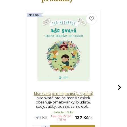
Náš tip
Mše svatá pro nejmenší (2. vydání)
M
Mše svatá pro nejmenší Sešitek
Misál pro dě
obsahuje omalovánky, bludiště,
Sophie 
spojovačky, puzzle, samolepk...
rozumíš
Skladem 9 ks
Ušetříte 22 Kč
149 Kč
127 Kč
/
ks
(- 15 %)