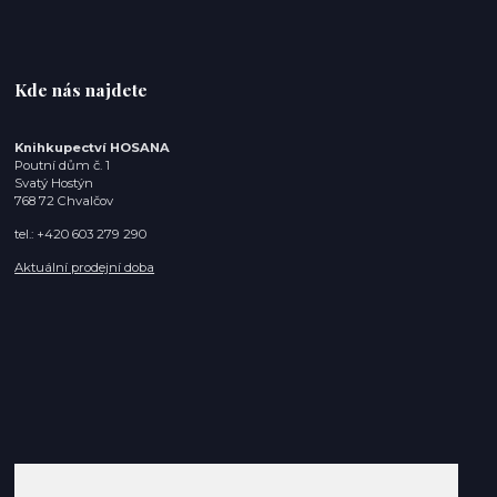
Kde nás najdete
Knihkupectví HOSANA
Poutní dům č. 1
Svatý Hostýn
768 72 Chvalčov
tel.: +420 603 279 290
Aktuální prodejní doba