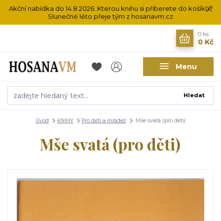
Akční nabídka do 14.8.2026. Kterou knihu si přiberete do košíku?
Slunečné léto přeje tým z hosanavm.cz
0
ks
0 Kč
Menu
Hledat
Úvod
KNIHY
Pro děti a mládež
Mše svatá (pro děti)
Mše svatá (pro děti)