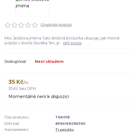
Ohodnotit produkt
Moc Ježíšova jména Tato drobná brožurka ukazuje, jak mocně
působí v životě člověka Ten, je...
celý popis
Dostupnost
Není skladem
35 Kč
/
ks
35 Kč
bez DPH
Momentálně není k dispozici
Číslo produktu:
TRA018
EAN kód:
8594169286365
Nakladatelství:
Trapistky