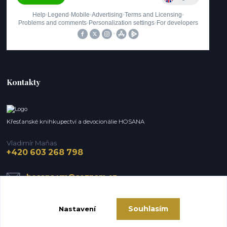
Kontakty
Křesťanské knihkupectví a devocionálie HOSANA
Vladimír Maňas
+420 603 268 798
hosana.vm@seznam.cz
Souhlasím
Nastavení