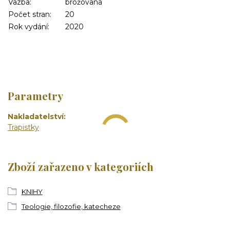
Vazba:
brožovaná
Počet stran:
20
Rok vydání:
2020
Parametry
Nakladatelství
Trapistky
Zboží zařazeno v kategoriích
KNIHY
Teologie, filozofie, katecheze