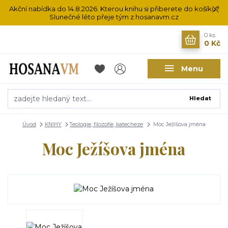
Akční nabídka do 14.8.2026. Kterou knihu si přiberete do košíku?
Slunečné léto přeje tým z hosanavm.cz
0
ks
0 Kč
Menu
Hledat
Úvod
KNIHY
Teologie, filozofie, katecheze
Moc Ježíšova jména
Moc Ježíšova jména