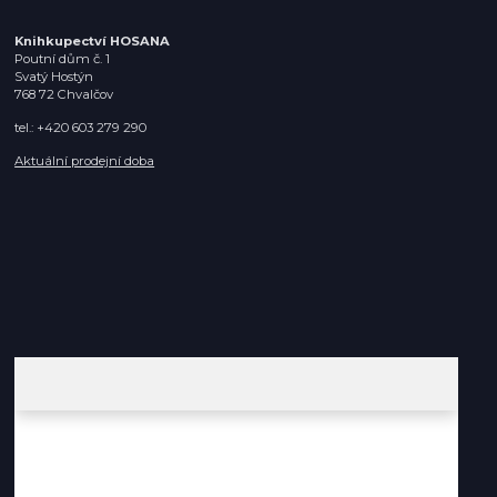
Knihkupectví HOSANA
Poutní dům č. 1
Svatý Hostýn
768 72 Chvalčov
tel.: +420 603 279 290
Aktuální prodejní doba