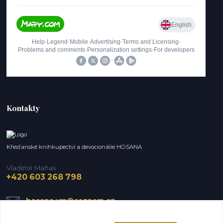
Kontakty
Křesťanské knihkupectví a devocionálie HOSANA
Vladimír Maňas
+420 603 268 798
hosana.vm@seznam.cz