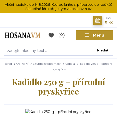
Akční nabídka do 14.8.2026. Kterou knihu si přiberete do košíku?
Slunečné léto přeje tým z hosanavm.cz
0
ks
0 Kč
Menu
Hledat
Úvod
OSTATNÍ
Liturgické předměty
Kadidla
Kadidlo 250 g – přírodní
pryskyřice
Kadidlo 250 g – přírodní
pryskyřice