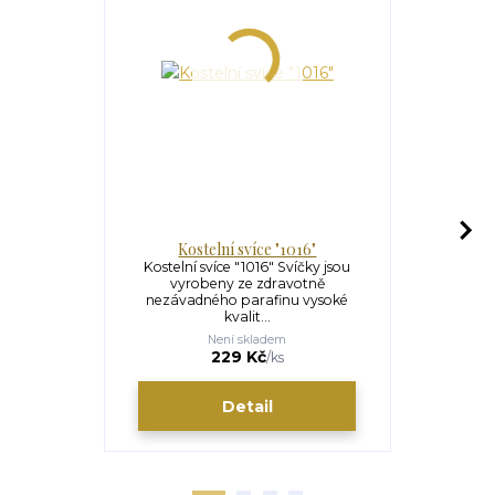
Kostelní svíce "1016"
V
Kostelní svíce "1016" Svíčky jsou
Válec Ø50 m
vyrobeny ze zdravotně
bílá (pro j
nezávadného parafinu vysoké
ko
kvalit...
Není skladem
S
229 Kč
/
ks
ce
Detail
Zv