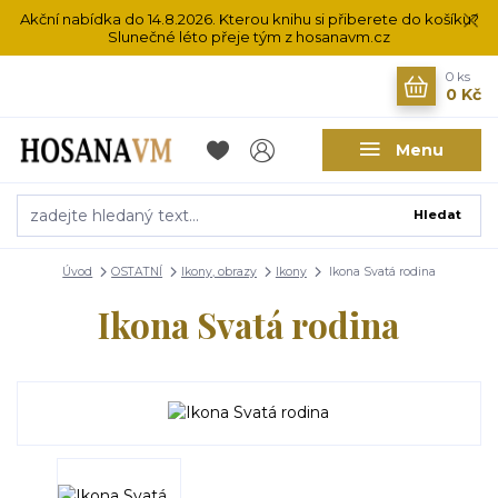
Akční nabídka do 14.8.2026. Kterou knihu si přiberete do košíku?
Slunečné léto přeje tým z hosanavm.cz
0
ks
0 Kč
Menu
Hledat
Úvod
OSTATNÍ
Ikony, obrazy
Ikony
Ikona Svatá rodina
Ikona Svatá rodina