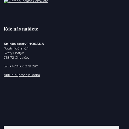
Kde nás najdete
Knihkupectví HOSANA
Poutní dům č. 1
Svatý Hostýn
768 72 Chvalčov
tel.: +420 603 279 290
Aktuální prodejní doba