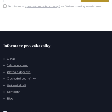
Souhlasím se
zpracováním osobních údajů
za účelem rozesílky newsletteru.
Informace pro zákazníky
O nás
Jak nakupovat
Platba a doprava
Obchodní podmínky
Vrácení zboží
Kontakty
Blog