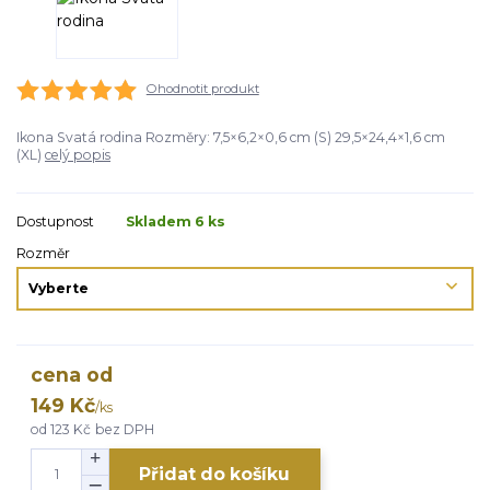
Ohodnotit produkt
Ikona Svatá rodina Rozměry: 7,5×6,2×0,6 cm (S) 29,5×24,4×1,6 cm
(XL)
celý popis
Dostupnost
Skladem 6 ks
Rozměr
cena od
149 Kč
/
ks
od
123 Kč
bez DPH
Přidat do košíku