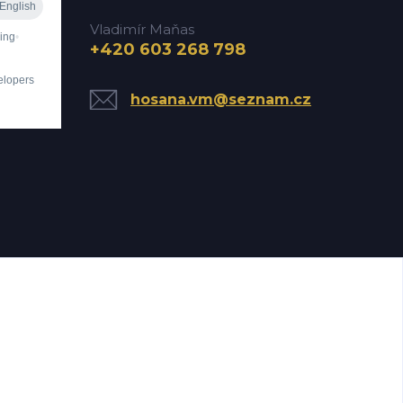
Vladimír Maňas
+420 603 268 798
hosana.vm@seznam.cz