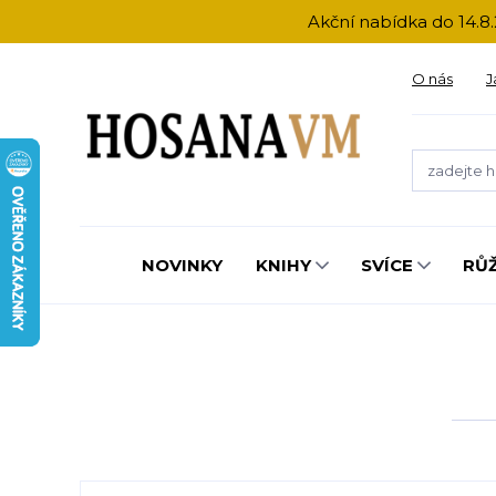
Akční nabídka do 14.8.
O nás
J
NOVINKY
KNIHY
SVÍCE
RŮ