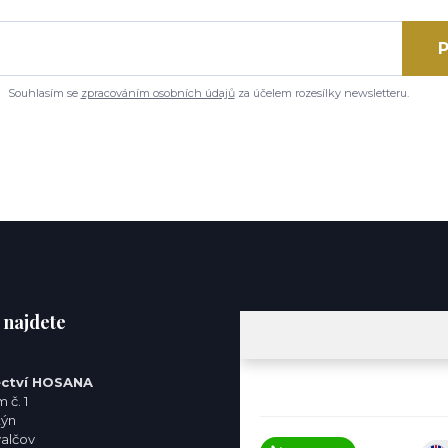
P
Souhlasím se
zpracováním osobních údajů
za účelem rozesílky newsletteru.
 najdete
ctví HOSANA
 č. 1
týn
valčov