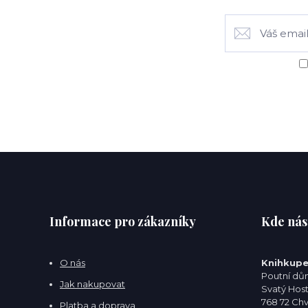
Informace pro zákazníky
Kde nás
O nás
Knihkupe
Poutní dům
Jak nakupovat
Svatý Hos
768 72 Ch
Platba a doprava