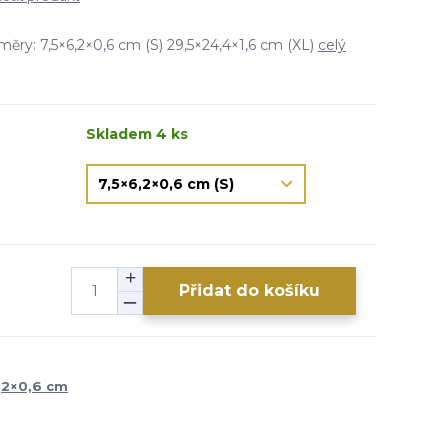
ěry: 7,5×6,2×0,6 cm (S) 29,5×24,4×1,6 cm (XL)
celý
Skladem 4 ks
Přidat do košíku
6,2×0,6 cm