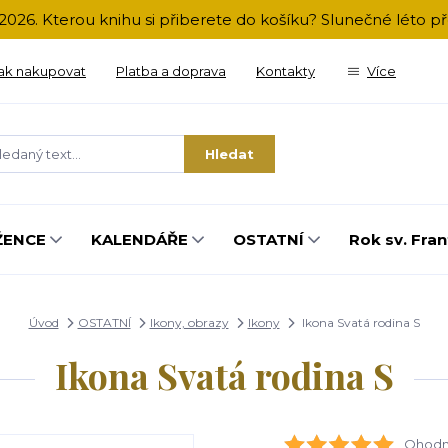
2026. Kterou knihu si přiberete do košíku? Slunečné léto 
ak nakupovat
Platba a doprava
Kontakty
Více
Hledat
ŽENCE
KALENDÁŘE
OSTATNÍ
Rok sv. Fran
Úvod
OSTATNÍ
Ikony, obrazy
Ikony
Ikona Svatá rodina S
Ikona Svatá rodina S
Ohodno