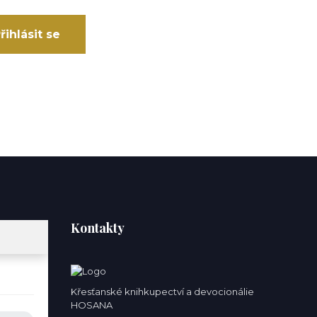
řihlásit se
Kontakty
Křesťanské knihkupectví a devocionálie
HOSANA