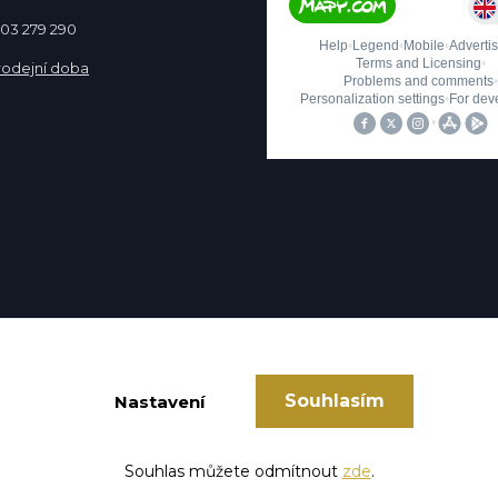
 603 279 290
rodejní doba
Souhlasím
Nastavení
Vytvořeno na
Eshop-rychle.cz
Souhlas můžete odmítnout
zde
.