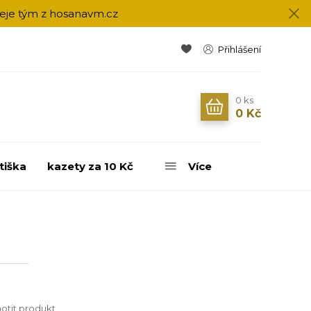
přeje tým z hosanavm.cz
Přihlášení
0
ks
0 Kč
tiška
kazety za 10 Kč
Více
tit produkt