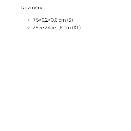
Rozměry:
7,5×6,2×0,6 cm (S)
29,5×24,4×1,6 cm (XL)