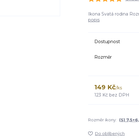
Ikona Svatá rodina Rozm
popis
Dostupnost
Rozměr
149 Kč
/
ks
123 Kč
bez DPH
Rozměr ikony:
(S) 7,5×
Do oblíbených