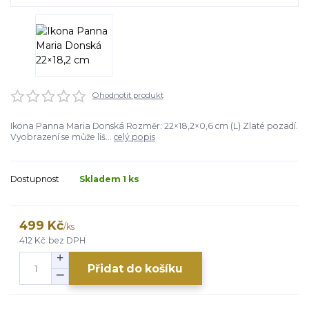
Ohodnotit produkt
Ikona Panna Maria Donská Rozměr: 22×18,2×0,6 cm (L) Zlaté pozadí.
Vyobrazení se může liš...
celý popis
Dostupnost
Skladem 1 ks
499 Kč
/
ks
412 Kč
bez DPH
Přidat do košíku