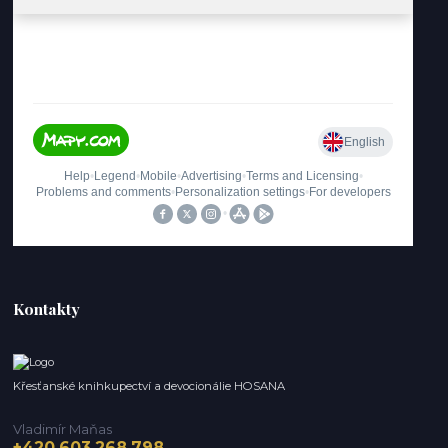
Kontakty
Křesťanské knihkupectví a devocionálie HOSANA
Vladimír Maňas
+420 603 268 798