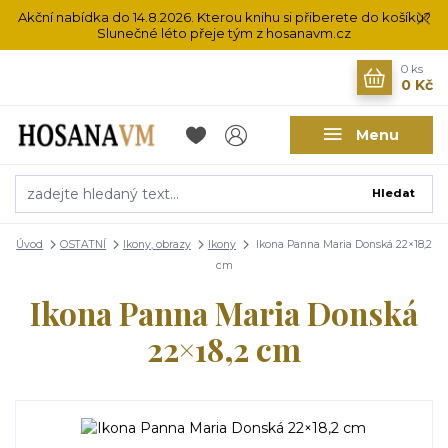
Akční nabídka do 14.8.2026. Kterou knihu si přiberete do košíku?
Slunečné léto přeje tým z hosanavm.cz
0
ks
0 Kč
Menu
Hledat
Úvod
OSTATNÍ
Ikony, obrazy
Ikony
Ikona Panna Maria Donská 22×18,2
cm
Ikona Panna Maria Donská
22×18,2 cm