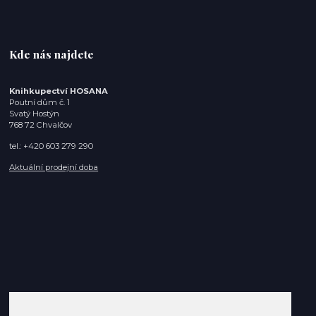
Kde nás najdete
Knihkupectví HOSANA
Poutní dům č. 1
Svatý Hostýn
768 72 Chvalčov
tel.: +420 603 279 290
Aktuální prodejní doba