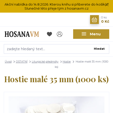
Akční nabídka do 14.8.2026. Kterou knihu si přiberete do košíku?
Slunečné léto přeje tým z hosanavm.cz
0
ks
0 Kč
Menu
Hledat
Úvod
OSTATNÍ
Liturgické předměty
Hostie
Hostie malé 35 mm (1000
ks)
Hostie malé 35 mm (1000 ks)