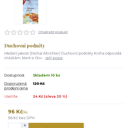
Ohodnotit produkt
Duchovní podněty
Hledání jakosti (Michal Altrichter) Duchovní podněty Kniha odpovídá
otázkám, které si člov...
celý popis
Dostupnost
Skladem 10 ks
Doporučená
120 Kč
prodejní cena
Ušetříte
24 Kč (sleva
20
%)
96 Kč
/
ks
96 Kč
bez DPH