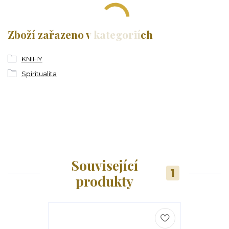
Zboží zařazeno v kategoriích
KNIHY
Spiritualita
Související
1
produkty