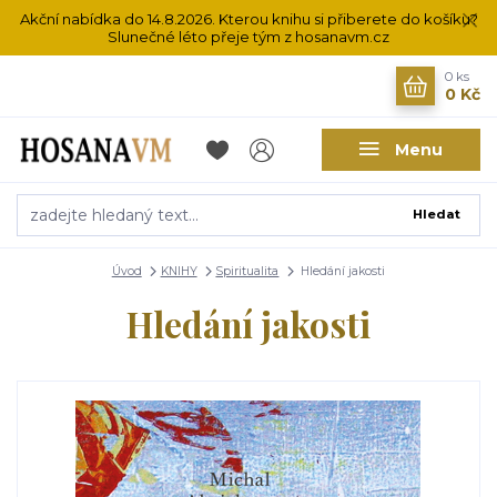
Akční nabídka do 14.8.2026. Kterou knihu si přiberete do košíku?
Slunečné léto přeje tým z hosanavm.cz
0
ks
0 Kč
Menu
Hledat
Úvod
KNIHY
Spiritualita
Hledání jakosti
Hledání jakosti