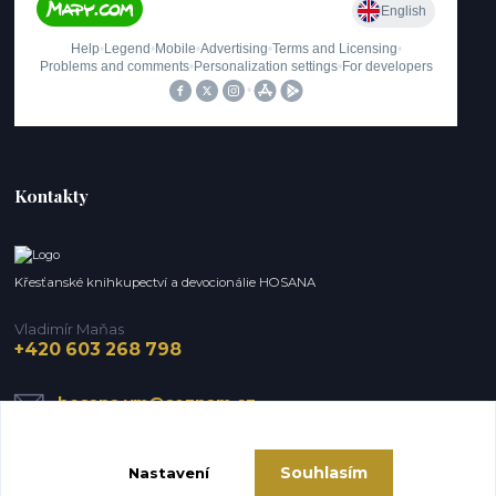
Kontakty
Křesťanské knihkupectví a devocionálie HOSANA
Vladimír Maňas
+420 603 268 798
hosana.vm@seznam.cz
Souhlasím
Nastavení