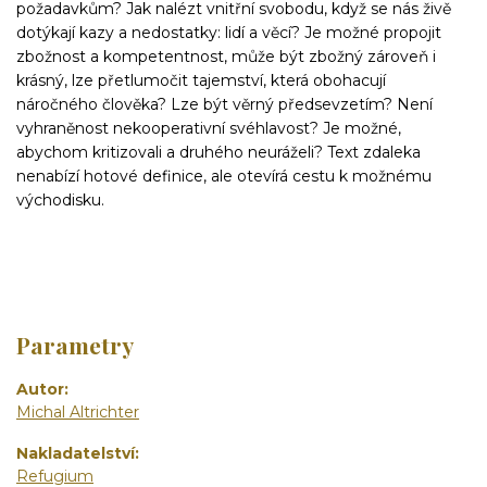
požadavkům? Jak nalézt vnitřní svobodu, když se nás živě
dotýkají kazy a nedostatky: lidí a věcí? Je možné propojit
zbožnost a kompetentnost, může být zbožný zároveň i
krásný, lze přetlumočit tajemství, která obohacují
náročného člověka? Lze být věrný předsevzetím? Není
vyhraněnost nekooperativní svéhlavost? Je možné,
abychom kritizovali a druhého neuráželi? Text zdaleka
nenabízí hotové definice, ale otevírá cestu k možnému
východisku.
Parametry
Autor
Michal Altrichter
Nakladatelství
Refugium