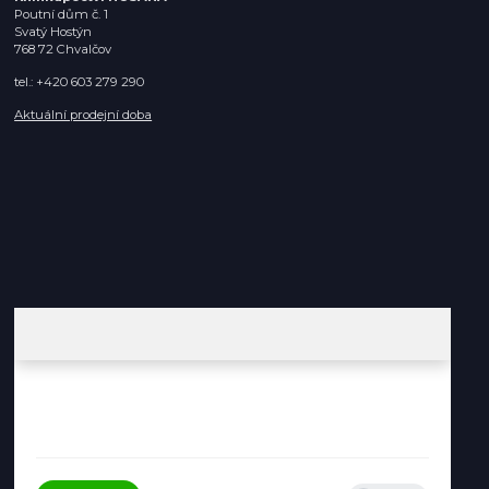
Poutní dům č. 1
Svatý Hostýn
768 72 Chvalčov
tel.: +420 603 279 290
Aktuální prodejní doba