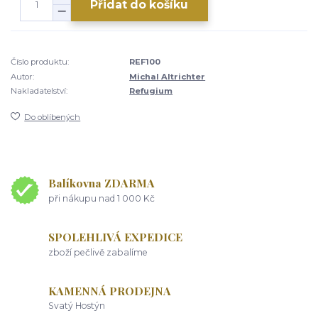
Přidat do košíku
Číslo produktu:
REF100
Autor:
Michal Altrichter
Nakladatelství:
Refugium
Do oblíbených
Balíkovna ZDARMA
při nákupu nad 1 000 Kč
SPOLEHLIVÁ EXPEDICE
zboží pečlivě zabalíme
KAMENNÁ PRODEJNA
Svatý Hostýn