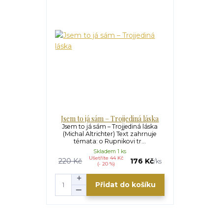
Jsem to já sám – Trojjediná láska
Jsem to já sám – Trojjediná láska
(Michal Altrichter) Text zahrnuje
témata: o Rupnikovi tr...
Skladem 1 ks
Ušetříte 44 Kč
220 Kč
176 Kč
/
ks
(- 20 %)
Přidat do košíku