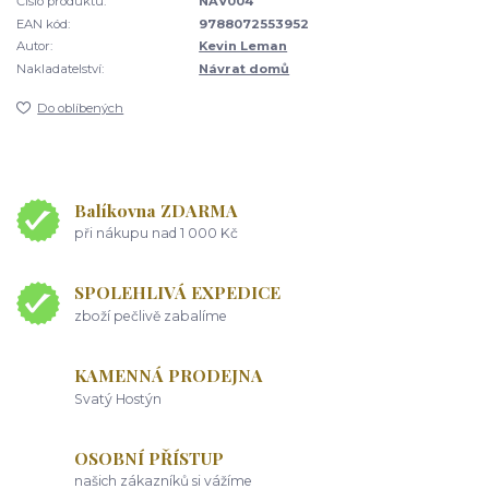
Číslo produktu:
NAV004
EAN kód:
9788072553952
Autor:
Kevin Leman
Nakladatelství:
Návrat domů
Do oblíbených
Balíkovna ZDARMA
při nákupu nad 1 000 Kč
SPOLEHLIVÁ EXPEDICE
zboží pečlivě zabalíme
KAMENNÁ PRODEJNA
Svatý Hostýn
OSOBNÍ PŘÍSTUP
našich zákazníků si vážíme