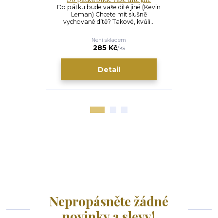
Do pátku bude vaše dítě jiné (Kevin
Do pátku 
Leman) Chcete mít slušně
(Kevin Lema
vychované dítě? Takové, kvůli...
změnit m
Není skladem
285 Kč
/
ks
Detail
Nepropásněte žádné
novinky a slevy!