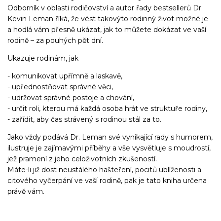
Odborník v oblasti rodičovství a autor řady bestsellerů Dr.
Kevin Leman říká, že vést takovýto rodinný život možné je
a hodlá vám přesně ukázat, jak to můžete dokázat ve vaší
rodině – za pouhých pět dní.
Ukazuje rodinám, jak
- komunikovat upřímně a laskavě,
- upřednostňovat správné věci,
- udržovat správné postoje a chování,
- určit roli, kterou má každá osoba hrát ve struktuře rodiny,
- zařídit, aby čas strávený s rodinou stál za to.
Jako vždy podává Dr. Leman své vynikající rady s humorem,
ilustruje je zajímavými příběhy a vše vysvětluje s moudrostí,
jež pramení z jeho celoživotních zkušeností.
Máte-li již dost neustálého hašteření, pocitů ublíženosti a
citového vyčerpání ve vaší rodině, pak je tato kniha určena
právě vám.