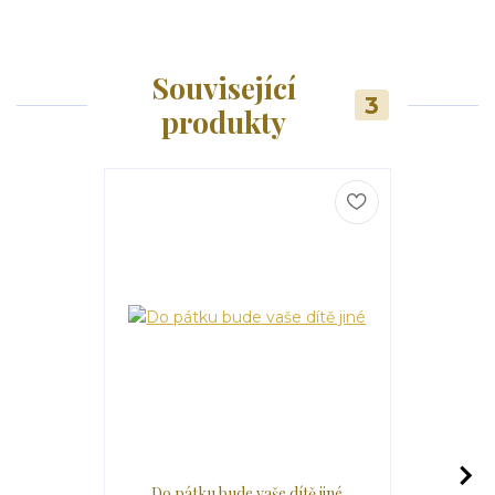
Související
3
produkty
Do pátku bude vaše dítě jiné
Do pátku