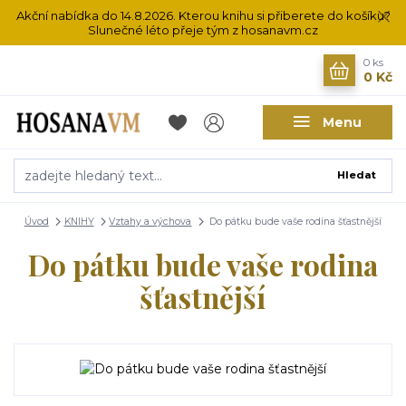
Akční nabídka do 14.8.2026. Kterou knihu si přiberete do košíku?
Slunečné léto přeje tým z hosanavm.cz
0
ks
0 Kč
Menu
Hledat
Úvod
KNIHY
Vztahy a výchova
Do pátku bude vaše rodina šťastnější
Do pátku bude vaše rodina
šťastnější