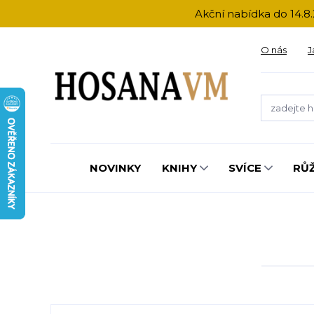
Akční nabídka do 14.8.
O nás
J
NOVINKY
KNIHY
SVÍCE
RŮ