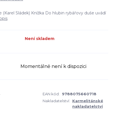
 (Karel Sládek) Knížka Do hlubin rybářovy duše uvádí
opis
Není skladem
Momentálně není k dispozici
4
EAN kód:
9788075660718
Nakladatelství:
Karmelitánské
nakladatelství