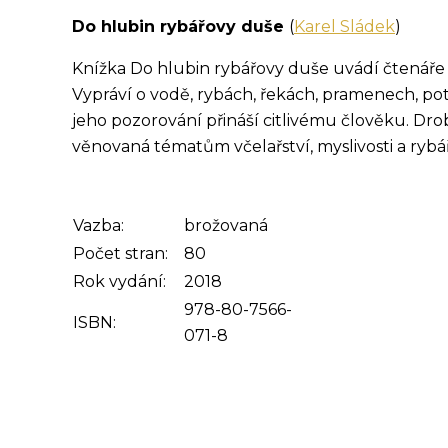
Do hlubin rybářovy duše
(
Karel Sládek
)
Knížka Do hlubin rybářovy duše uvádí čtenáře 
Vypráví o vodě, rybách, řekách, pramenech, potů
jeho pozorování přináší citlivému člověku. Dr
věnovaná tématům včelařství, myslivosti a rybář
Vazba:
brožovaná
Počet stran:
80
Rok vydání:
2018
978-80-7566-
ISBN:
071-8