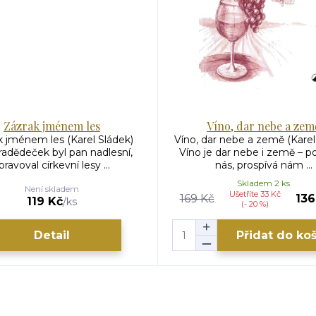
Zázrak jménem les
Víno, dar nebe a zem
k jménem les (Karel Sládek)
Víno, dar nebe a země (Karel
radědeček byl pan nadlesní,
Víno je dar nebe i země – p
pravoval církevní lesy ...
nás, prospívá nám ...
Skladem 2 ks
Není skladem
Ušetříte 33 Kč
169 Kč
136
119 Kč
/
ks
(- 20 %)
Detail
Přidat do ko