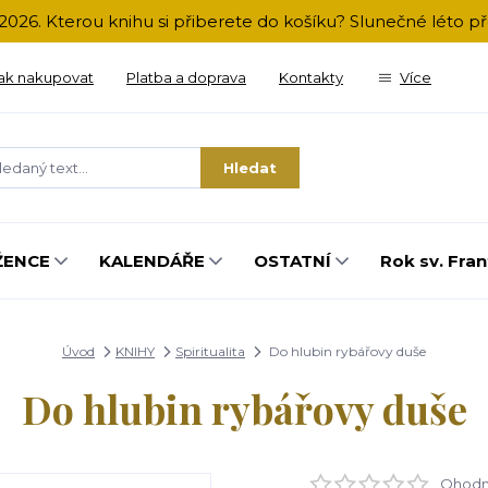
2026. Kterou knihu si přiberete do košíku? Slunečné léto 
ak nakupovat
Platba a doprava
Kontakty
Více
Hledat
ŽENCE
KALENDÁŘE
OSTATNÍ
Rok sv. Fran
Úvod
KNIHY
Spiritualita
Do hlubin rybářovy duše
Do hlubin rybářovy duše
Ohodno