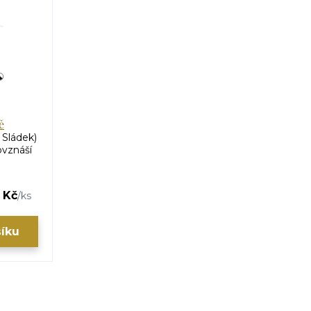
ě
 Sládek)
ovznáší
 Kč
/
ks
šíku