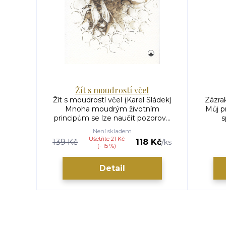
Žít s moudrostí včel
Žít s moudrostí včel (Karel Sládek)
Zázra
Mnoha moudrým životním
Můj p
principům se lze naučit pozorov...
s
Není skladem
Ušetříte 21 Kč
139 Kč
118 Kč
/
ks
(- 15 %)
Detail