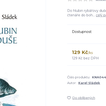
Do hlubin rybářovy duše
čtenáře do boh...
celý p
Dostupnost
129 Kč
/
ks
129 Kč
bez DPH
Číslo produktu:
KNA04
Autor:
Karel Sládek
Do oblíbených