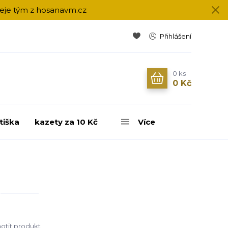
přeje tým z hosanavm.cz
Přihlášení
0
ks
0 Kč
tiška
kazety za 10 Kč
Více
tit produkt