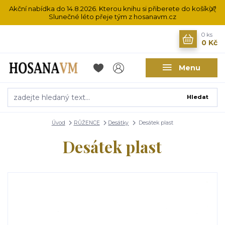
Akční nabídka do 14.8.2026. Kterou knihu si přiberete do košíku?
Slunečné léto přeje tým z hosanavm.cz
0
ks
0 Kč
Menu
Hledat
Úvod
RŮŽENCE
Desátky
Desátek plast
Desátek plast