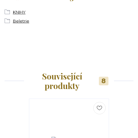
KNIHY
Beletrie
Související
8
produkty
Doprodej