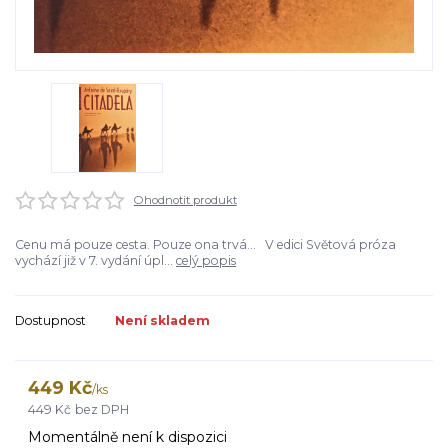
Ohodnotit produkt
Cenu má pouze cesta. Pouze ona trvá... V edici Světová próza
vychází již v 7. vydání úpl...
celý popis
Dostupnost
Není skladem
449 Kč
/
ks
449 Kč
bez DPH
Momentálně není k dispozici