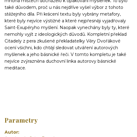
mnoha místech docházelo k opakování myšlenek. To bylo
také důvodem, proč u nás nejdříve vyšel výbor z tohoto
stěžejního díla. Při krácení textu byly vybrány metafory,
které byly nejvíce výstižné a které nejpřesněji vyjadřovaly
Saint-Exupéryho myšlení. Naopak vynechány byly ty, které
nemohly vyjít z ideologických důvodů. Kompletní překlad
Citadely z pera zkušené překladatelky Věry Dvořákové
ocení všichni, kdo chtějí sledovat utváření autorových
myšlenek a jeho básnické řeči. V tomto kompletu je také
nejvíce zvýrazněna duchovní linka autorovy básnické
meditace.
Parametry
Autor