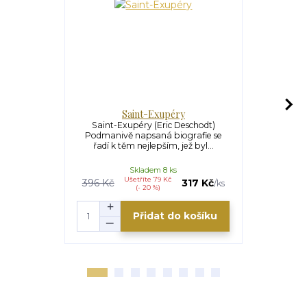
Saint-Exupéry
Saint-Exupéry (Eric Deschodt)
Údolí nymf (C
Podmanivě napsaná biografie se
podoben
řadí k těm nejlepším, jež byl...
společn
Skladem 8 ks
Ušetříte 79 Kč
U
396 Kč
317 Kč
128 Kč
/
ks
(- 20 %)
Přidat do košíku