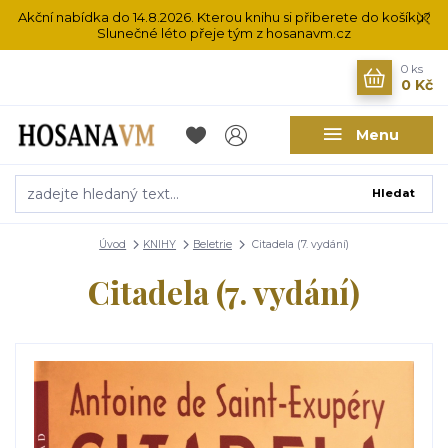
Akční nabídka do 14.8.2026. Kterou knihu si přiberete do košíku?
Slunečné léto přeje tým z hosanavm.cz
0
ks
0 Kč
Menu
Hledat
Úvod
KNIHY
Beletrie
Citadela (7. vydání)
Citadela (7. vydání)