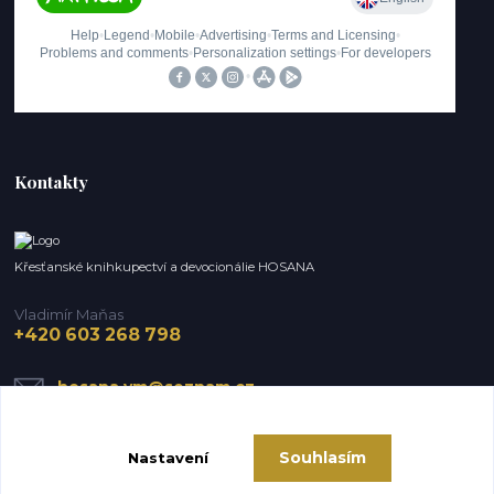
Kontakty
Křesťanské knihkupectví a devocionálie HOSANA
Vladimír Maňas
+420 603 268 798
hosana.vm@seznam.cz
Souhlasím
Nastavení