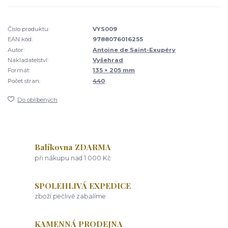
Číslo produktu:
VYS009
EAN kód:
9788076016255
Autor:
Antoine de Saint-Exupéry
Nakladatelství:
Vyšehrad
Formát:
135 × 205 mm
Počet stran:
440
Do oblíbených
Balíkovna ZDARMA
při nákupu nad 1 000 Kč
SPOLEHLIVÁ EXPEDICE
zboží pečlivě zabalíme
KAMENNÁ PRODEJNA