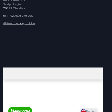
Poutní dům č. 1
Svatý Hostýn
768 72 Chvalčov
tel.: +420 603 279 290
Aktuální prodejní doba