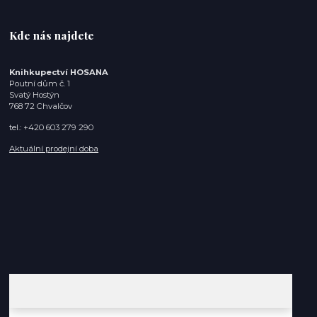
Kde nás najdete
Knihkupectví HOSANA
Poutní dům č. 1
Svatý Hostýn
768 72 Chvalčov
tel.: +420 603 279 290
Aktuální prodejní doba