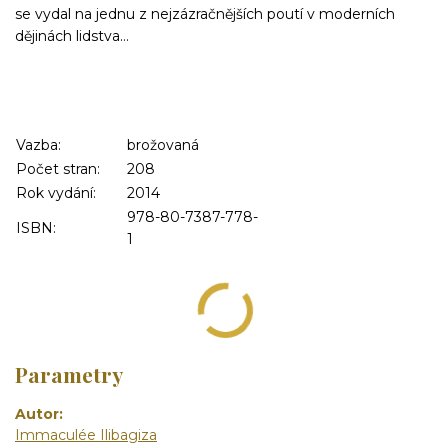
se vydal na jednu z nejzázračnějších poutí v moderních
dějinách lidstva…
Vazba:
brožovaná
Počet stran:
208
Rok vydání:
2014
978-80-7387-778-
ISBN:
1
Parametry
Autor
Immaculée Ilibagiza