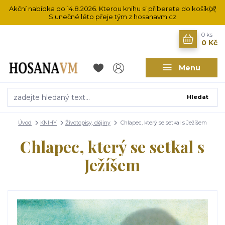
Akční nabídka do 14.8.2026. Kterou knihu si přiberete do košíku?
Slunečné léto přeje tým z hosanavm.cz
0
ks
0 Kč
Menu
Hledat
Úvod
KNIHY
Životopisy, dějiny
Chlapec, který se setkal s Ježíšem
Chlapec, který se setkal s
Ježíšem