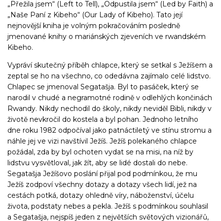
„Přežila jsem“ (Left to Tell), „Odpustila jsem“ (Led by Faith) a
„Naše Paní z Kibeho“ (Our Lady of Kibeho). Tato její
nejnovější kniha je volným pokračováním posledně
jmenované knihy o mariánských zjeveních ve rwandském
Kibeho.
Vypráví skutečný příběh chlapce, který se setkal s Ježíšem a
zeptal se ho na všechno, co odedávna zajímalo celé lidstvo.
Chlapec se jmenoval Segatašja. Byl to pasáček, který se
narodil v chudé a negramotné rodině v odlehlých končinách
Rwandy. Nikdy nechodil do školy, nikdy neviděl Bibli, nikdy v
životě nevkročil do kostela a byl pohan. Jednoho letního
dne roku 1982 odpočíval jako patnáctiletý ve stínu stromu a
náhle jej ve vizi navštívil Ježíš. Ježíš polekaného chlapce
požádal, zda by byl ochoten vydat se na misi, na níž by
lidstvu vysvětloval, jak žít, aby se lidé dostali do nebe.
Segatašja Ježíšovo poslání přijal pod podmínkou, že mu
Ježíš zodpoví všechny dotazy a dotazy všech lidí, jež na
cestách potká, dotazy ohledně víry, náboženství, účelu
života, podstaty nebes a pekla. Ježíš s podmínkou souhlasil
a Segatašja, nejspíš jeden z největších světových vizionářů,