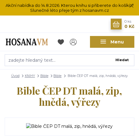
Akční nabídka do 14.8.2026. Kterou knihu si přiberete do košíku?
Slunečné léto přeje tým z hosanavm.cz
0
ks
0 Kč
Menu
Hledat
Úvod
KNIHY
Bible
Bible
Bible ČEP DT malá, zip, hnědá, výřezy
Bible ČEP DT malá, zip,
hnědá, výřezy