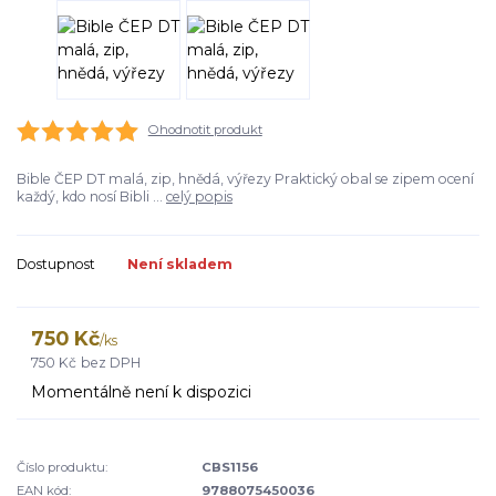
Ohodnotit produkt
Bible ČEP DT malá, zip, hnědá, výřezy Praktický obal se zipem ocení
každý, kdo nosí Bibli ...
celý popis
Dostupnost
Není skladem
750 Kč
/
ks
750 Kč
bez DPH
Momentálně není k dispozici
Číslo produktu:
CBS1156
EAN kód:
9788075450036