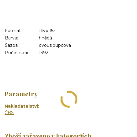
Formát:
115 x 152
Barva:
hnědá
Sazba:
dvousloupcová
Počet stran:
1392
Parametry
Nakladatelství
ČBS
Zboží zařazeno v kategoriích