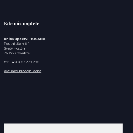
Kde nás najdete
Knihkupectví HOSANA
Poutní dům č. 1
Svatý Hostýn
768 72 Chvalčov
tel.: +420 603 279 290
Aktuální prodejní doba