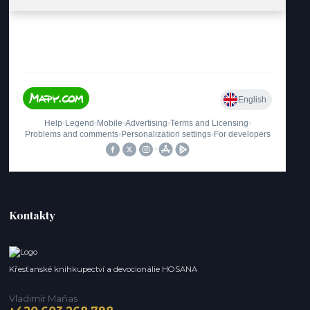
Kontakty
Křesťanské knihkupectví a devocionálie HOSANA
Vladimír Maňas