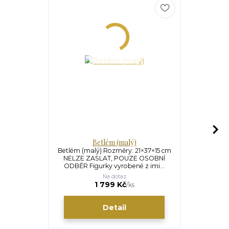
Betlém (malý)
B
Betlém (malý) Rozměry: 21×37×15 cm
Betlém Hvě
NELZE ZASLAT, POUZE OSOBNÍ
17×16×7
ODBĚR Figurky vyrobené z imi...
orámována v
Na dotaz
1 799 Kč
/
ks
Detail