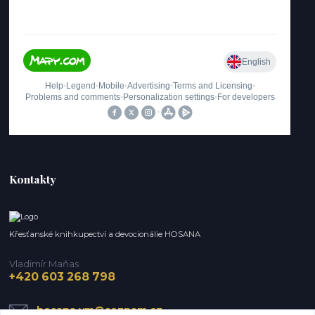
Kontakty
Křesťanské knihkupectví a devocionálie HOSANA
Vladimír Maňas
+420 603 268 798
hosana.vm@seznam.cz