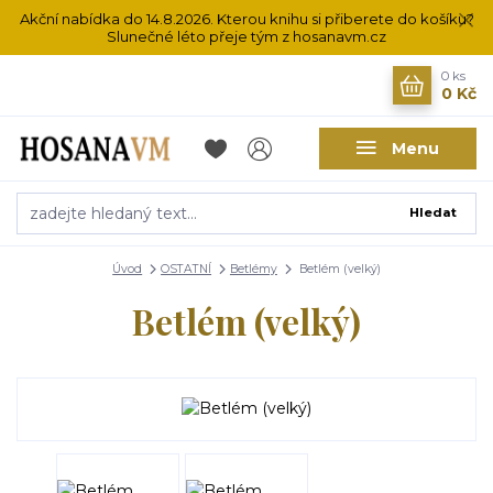
Akční nabídka do 14.8.2026. Kterou knihu si přiberete do košíku?
Slunečné léto přeje tým z hosanavm.cz
0
ks
0 Kč
Menu
Hledat
Úvod
OSTATNÍ
Betlémy
Betlém (velký)
Betlém (velký)