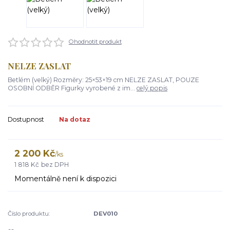
Ohodnotit produkt
NELZE ZASLAT
Betlém (velký) Rozměry: 25×53×19 cm NELZE ZASLAT, POUZE
OSOBNÍ ODBĚR Figurky vyrobené z im...
celý popis
Dostupnost
Na dotaz
2 200 Kč
/
ks
1 818 Kč
bez DPH
Momentálně není k dispozici
Číslo produktu:
DEV010