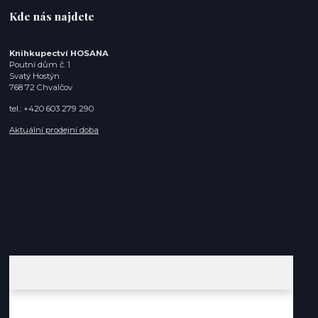
Kde nás najdete
Knihkupectví HOSANA
Poutní dům č. 1
Svatý Hostýn
768 72 Chvalčov
tel.: +420 603 279 290
Aktuální prodejní doba