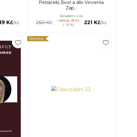
Petráček) Život a dílo Vincenta
Zap...
Skladem 4 ks
Ušetříte 39 Kč
39 Kč
260 Kč
221 Kč
/
ks
/
ks
(- 15 %)
Novinka