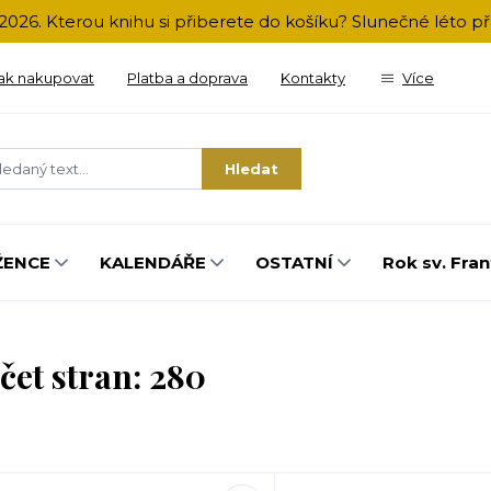
2026. Kterou knihu si přiberete do košíku? Slunečné léto 
ak nakupovat
Platba a doprava
Kontakty
Více
Hledat
ŽENCE
KALENDÁŘE
OSTATNÍ
Rok sv. Fran
čet stran: 280