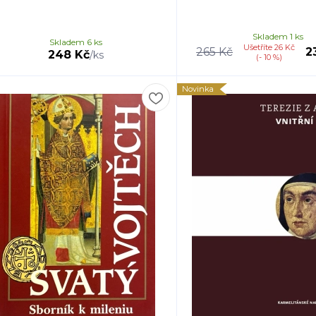
Skladem 1 ks
Skladem 6 ks
Ušetříte 26 Kč
265 Kč
2
248 Kč
/
ks
(- 10 %)
Novinka