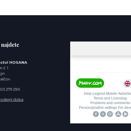
 najdete
ctví HOSANA
 č. 1
týn
valčov
 603 279 290
rodejní doba