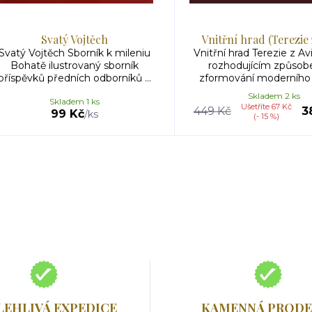
Svatý Vojtěch
Vnitřní hrad (Terezie 
Svatý Vojtěch Sborník k mileniu
Vnitřní hrad Terezie z Avi
Bohatě ilustrovaný sborník
rozhodujícím způso
příspěvků předních odborníků ...
zformování moderního po
Skladem 2 ks
Skladem 1 ks
Ušetříte 67 Kč
449 Kč
3
99 Kč
/
ks
(- 15 %)
LEHLIVÁ EXPEDICE
KAMENNÁ PRODE