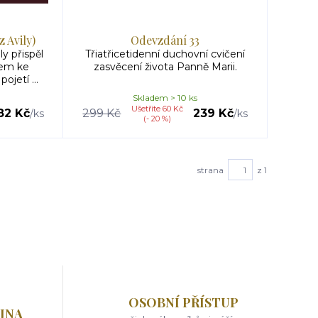
z Avily)
Odevzdání 33
ly přispěl
Třiatřicetidenní duchovní cvičení
bem ke
zasvěcení života Panně Marii.
jetí ...
Skladem > 10 ks
Ušetříte 60 Kč
82 Kč
299 Kč
239 Kč
/
ks
/
ks
(- 20 %)
strana
z 1
OSOBNÍ PŘÍSTUP
JNA