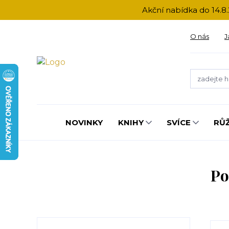
Akční nabídka do 14.8.
O nás
J
NOVINKY
KNIHY
SVÍCE
RŮ
Po