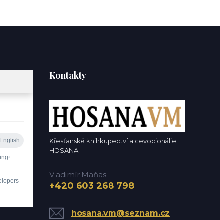
Kontakty
Křesťanské knihkupectví a devocionálie
HOSANA
Vladimír Maňas
+420 603 268 798
hosana.vm@seznam.cz