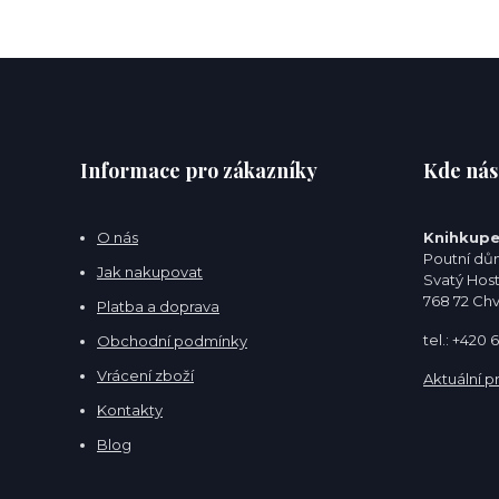
Informace pro zákazníky
Kde nás
O nás
Knihkupe
Poutní dům
Jak nakupovat
Svatý Hos
768 72 Ch
Platba a doprava
tel.: +420
Obchodní podmínky
Vrácení zboží
Aktuální p
Kontakty
Blog