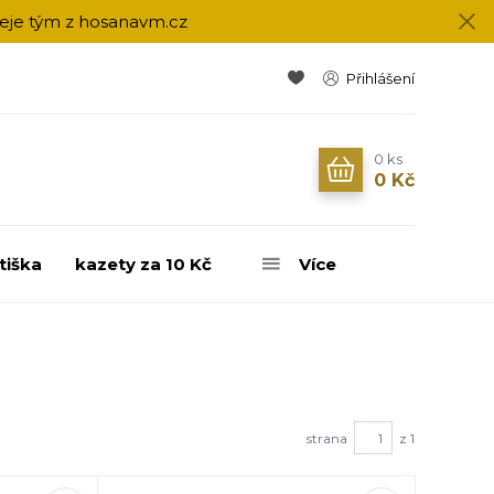
přeje tým z hosanavm.cz
Přihlášení
0
ks
0 Kč
tiška
kazety za 10 Kč
Více
strana
z 1