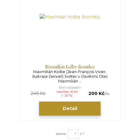
Maxmilián Kolbe (komiks)
Maxmilián Kolbe (Jean-François Vivier,
ilustrace Denoël) Světec v Osvětimi Otec
Maxmilián ...
Není skladem
Ušetříte 49 Kč
249 Kč
200 Kč
/
ks
(- 20 %)
Detail
strana
z 1