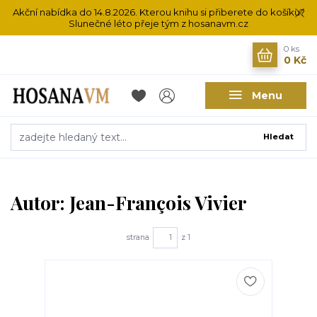
Akční nabídka do 14.8.2026. Kterou knihu si přiberete do košíku?
Slunečné léto přeje tým z hosanavm.cz
0
ks
0 Kč
Menu
Hledat
Autor: Jean-François Vivier
strana
z 1