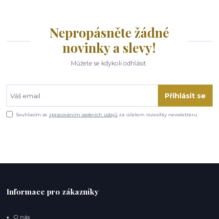
Nepropásněte žádné
novinky a slevy!
Můžete se kdykoli odhlásit.
Přihlásit se
Souhlasím se
zpracováním osobních údajů
za účelem rozesílky newsletteru.
Informace pro zákazníky
O nás