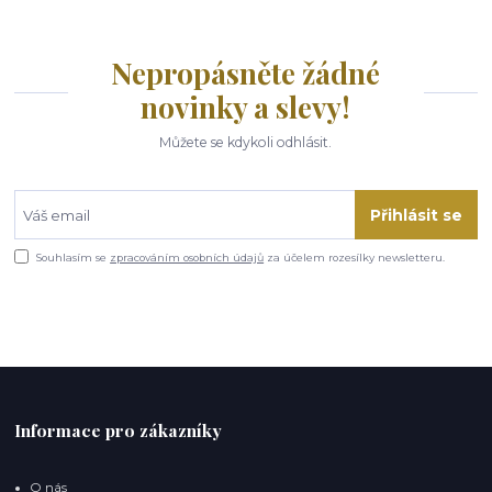
Nepropásněte žádné
novinky a slevy!
Můžete se kdykoli odhlásit.
Přihlásit se
Souhlasím se
zpracováním osobních údajů
za účelem rozesílky newsletteru.
Informace pro zákazníky
O nás