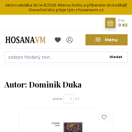
Akční nabídka do 14.8.2026. Kterou knihu si přiberete do košíku?
Slunečné léto přeje tým z hosanavm.cz
0
ks
0 Kč
Menu
Hledat
Autor: Dominik Duka
strana
z 1