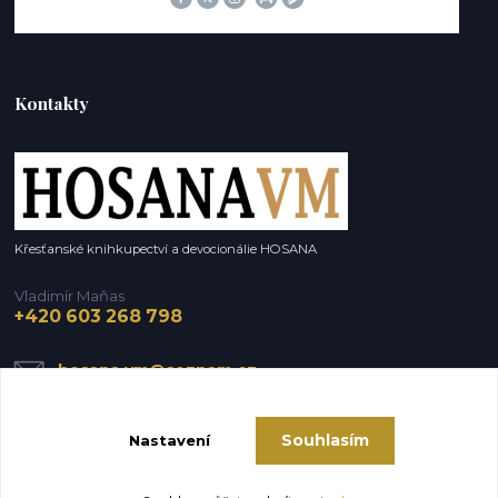
Kontakty
Křesťanské knihkupectví a devocionálie HOSANA
Vladimír Maňas
+420 603 268 798
hosana.vm@seznam.cz
Souhlasím
Nastavení