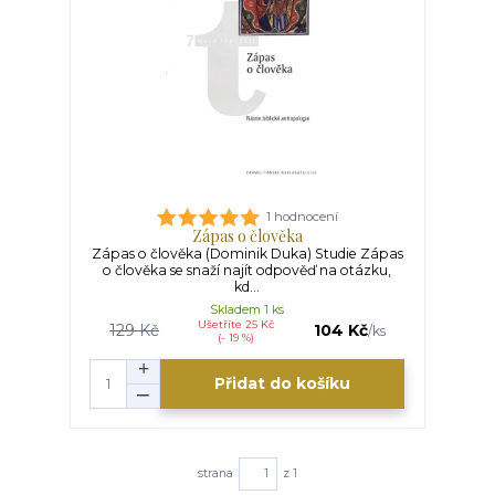
1 hodnocení
Zápas o člověka
Zápas o člověka (Dominik Duka) Studie Zápas
o člověka se snaží najít odpověď na otázku,
kd...
Skladem 1 ks
Ušetříte 25 Kč
129 Kč
104 Kč
/
ks
(- 19 %)
Přidat do košíku
strana
z 1